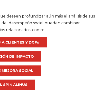
que deseen profundizar aún más el análisis de sus
ión del desempeño social pueden combinar
cios relacionados, como:
 A CLIENTES Y DGFs
IÓN DE IMPACTO
 MEJORA SOCIAL
& SPI4 ALINUS