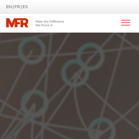
EN
|
FR
|
ES