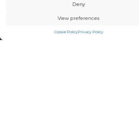
Liens utiles
Deny
View preferences
Notre plateforme Atlas
Rapports
Cookie Policy
Privacy Policy
Publications
Contactez-nous
Newsletter
INSCRIVEZ-VOUS À NOTRE NEWSLETTER POUR RESTER INFORMÉ