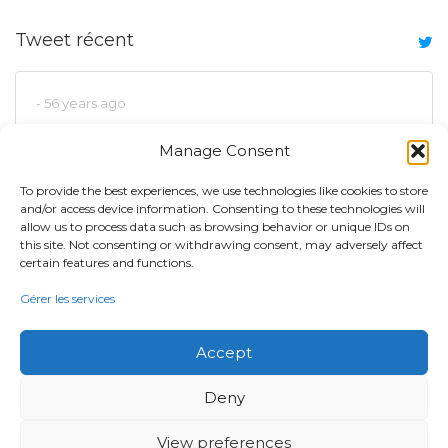
Tweet récent
- 56 years ago
Manage Consent
To provide the best experiences, we use technologies like cookies to store
and/or access device information. Consenting to these technologies will
allow us to process data such as browsing behavior or unique IDs on
this site. Not consenting or withdrawing consent, may adversely affect
certain features and functions.
Qui sommes nous
Gérer les services
Profil
Équipe de Direction
Accept
Localisations des Bureaux
Deny
Carrières
View preferences