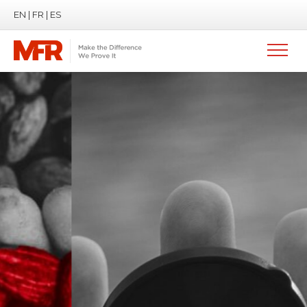
EN
|
FR
|
ES