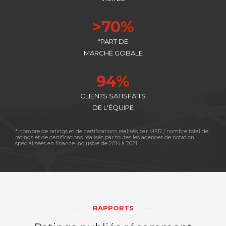
>
70
%
*PART DE
MARCHÉ GOBALE
94
%
CLIENTS SATISFAITS
DE L'ÉQUIPE
* nombre de ratings et de certifications réalisés par MFR / nombre total de
ratings et de certifications réalisés par toutes les agences de notation
spécialisées en finance inclusive de 2014 à 2021
RAPPORTS