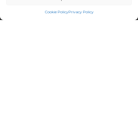
Services
Cookie Policy
Privacy Policy
Ratings
Certifications
Études
Formation
Projects
Liens utiles
Notre plateforme Atlas
Rapports
Publications
Contactez-nous
Newsletter