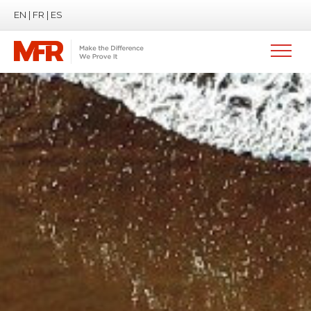
EN
|
FR
|
ES